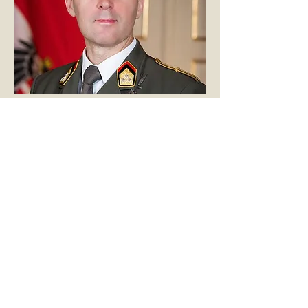
© MR
ZURÜCK ZUM PROGRAMM/
BACK TO PROGRAM
INFOS FÜR BESUCHER:INNEN
vhf-team@iwm.at
PRESSEKONTAKT
iwm-pr@iwm.at